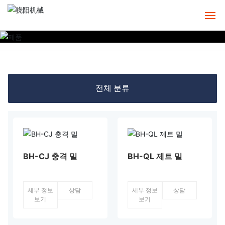
홈
정보
전체 분류
제품
사례
서비스
BH-CJ 충격 밀
BH-QL 제트 밀
뉴스
세부 정보
상담
세부 정보
상담
연락처
보기
보기