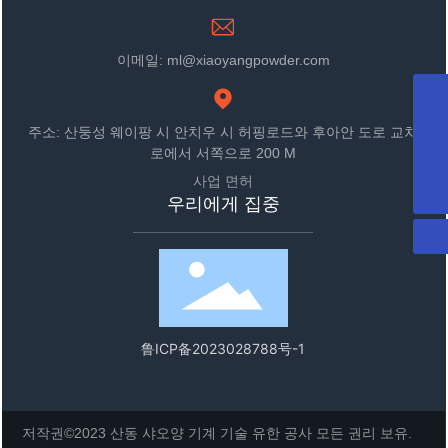
이메일: ml@xiaoyangpowder.com
WhatsApp
8613864607777
주소: 산둥성 웨이팡 시 안치우 시 허핑로드와 후아안 도로 교차
메일박스
로에서 서쪽으로 200 M
sdxyjxkjyxgs@163.com
전화기
사업 면허
+86-536-4972222
우리에게 집중
鲁ICP备2023028788号-1
저작권©2023 산동 샤오양 기계 기술 유한 공사 모든 권리 보유.