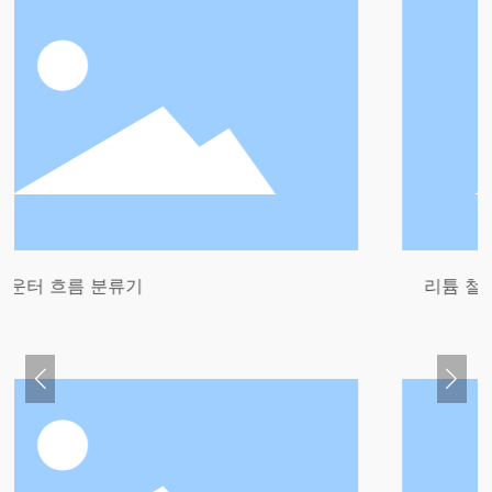
기
리튬 철 인산염 생산 라인