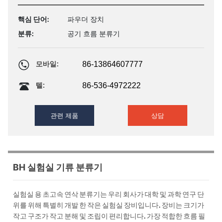
가장 적합한 흐름 필드는 입자 가속 기술을 통해 파손 된 유
체 역학 수치 시뮬레이션 소프트웨어를 사용하여 계산되며
핵심 단어:
파우더 장치
분쇄 효율을 크게 향상시키고 에너지 소비를 줄이며 과도한
분류:
공기 흐름 분류기
파쇄를 줄입니다.
86-13864607777
모바일:
86-536-4972222
텔:
관련 제품
상담
BH 실험실 기류 분류기
실험실 용 초고속 연삭 분류기는 우리 회사가 대학 및 과학 연구 단
위를 위해 특별히 개발 한 작은 실험실 장비입니다. 장비는 크기가
작고 구조가 작고 분해 및 조립이 편리합니다. 가장 적합한 흐름 필