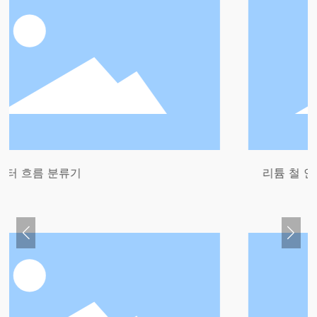
기
리튬 철 인산염 생산 라인