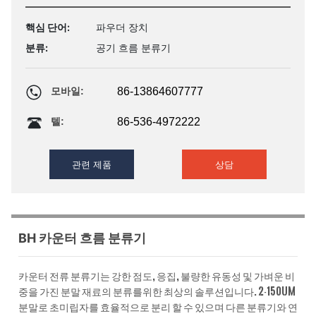
으며 다른 분류기와 연결할 수 있습니다.
핵심 단어:
파우더 장치
분류:
공기 흐름 분류기
86-13864607777
모바일:
86-536-4972222
텔:
관련 제품
상담
BH 카운터 흐름 분류기
카운터 전류 분류기는 강한 점도, 응집, 불량한 유동성 및 가벼운 비
중을 가진 분말 재료의 분류를위한 최상의 솔루션입니다. 2-150um
분말로 초미립자를 효율적으로 분리 할 수 있으며 다른 분류기와 연