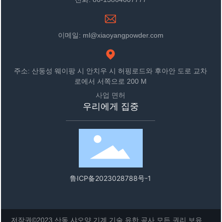
이메일: ml@xiaoyangpowder.com
주소: 산둥성 웨이팡 시 안치우 시 허핑로드와 후아안 도로 교차
로에서 서쪽으로 200 M
사업 면허
우리에게 집중
鲁ICP备2023028788号-1
저작권©2023 산동 샤오양 기계 기술 유한 공사 모든 권리 보유.