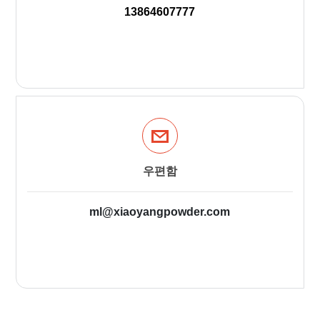
13864607777
우편함
ml@xiaoyangpowder.com