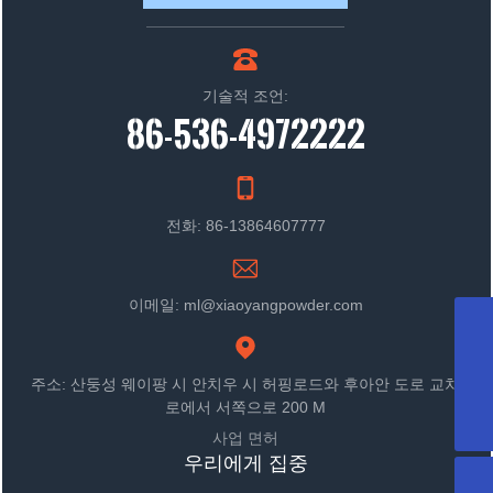
기술적 조언:
86-536-4972222
전화: 86-13864607777
이메일: ml@xiaoyangpowder.com
WhatsApp
8613864607777
메일박스
주소: 산둥성 웨이팡 시 안치우 시 허핑로드와 후아안 도로 교차
sdxyjxkjyxgs@163.com
전화기
로에서 서쪽으로 200 M
+86-536-4972222
사업 면허
우리에게 집중