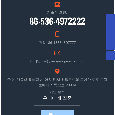
기술적 조언:
86-536-4972222
WhatsApp
8613864607777
메일박스
sdxyjxkjyxgs@163.com
전화기
전화: 86-13864607777
+86-536-4972222
이메일: ml@xiaoyangpowder.com
주소: 산둥성 웨이팡 시 안치우 시 허핑로드와 후아안 도로 교차
로에서 서쪽으로 200 M
사업 면허
우리에게 집중