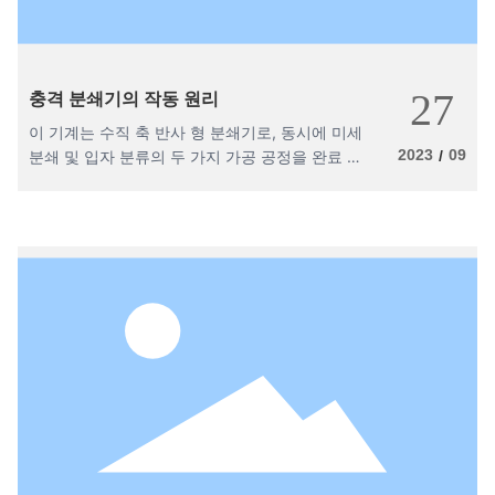
27
충격 분쇄기의 작동 원리
이 기계는 수직 축 반사 형 분쇄기로, 동시에 미세
2023
09
분쇄 및 입자 분류의 두 가지 가공 공정을 완료 할
/
수 있습니다. 분쇄기는 움직이는 디스크와 기어 링
으로 구성됩니다. 특수 모양의 움직이는 디스크의
고속 회전을 통해 재료 입자가 여러 번 움직이는
디스크와 고정 기어 링 사이에서 반복적으로 압착,
충돌 및 전단되어 분쇄됩니다. 정량적 공급 시스템
은 물질을 분쇄 챔버로 운반하고, 재료는 고속 회
전 로터와 치아 라이닝의 고정자 사이에 충격을 받
고 전단됩니다. 분쇄 된 물질은 공기 흐름의 구동
아래 분류 영역으로 들어갑니다. 적격 된 재료는
사이클론과 집진기에 의해 수집되고, 자격이없는
물질은 분쇄를 위해 분쇄 영역으로 반환됩니다.