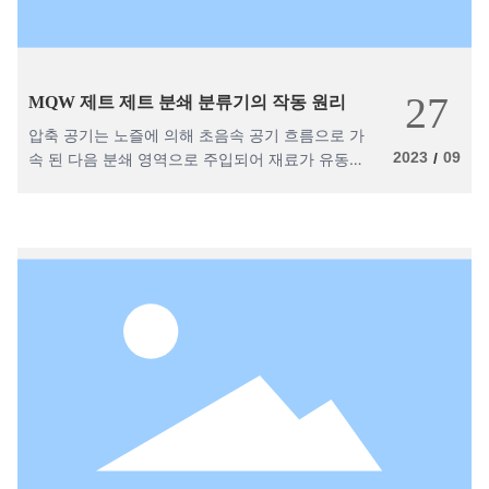
27
MQW 제트 제트 분쇄 분류기의 작동 원리
압축 공기는 노즐에 의해 초음속 공기 흐름으로 가
2023
09
속 된 다음 분쇄 영역으로 주입되어 재료가 유동화
/
됩니다 (공기 흐름 팽창은 유동화 된 현탁액 비등
이며 서로 충돌). 따라서 각 입자는 동일한 운동 상
태를 갖습니다.