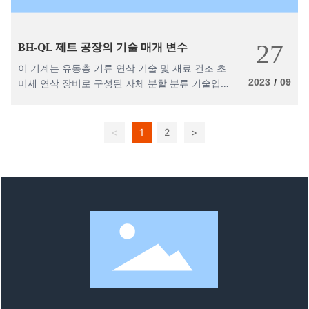
27
BH-QL 제트 공장의 기술 매개 변수
이 기계는 유동층 기류 연삭 기술 및 재료 건조 초
2023
09
미세 연삭 장비로 구성된 자체 분할 분류 기술입니
/
다. 분쇄 과정에는 온도 상승, 오염 및 마모가 거의
없습니다. 열에 민감한 낮은 융점 및 고순도 재료
의 초순수 초미세 분쇄에 특히 적합합니다.
<
1
2
>